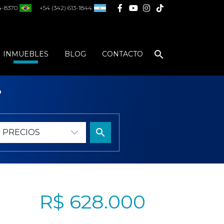
4-8370
+54 (342) 613-1844
search
INMUEBLES
BLOG
CONTACTO
?
search
R$ 628.000