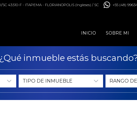
/SC 43.510-F - ITAPEMA - FLORIANOPOLIS (Ingleses) / SC
+55 (48) 9963
INICIO
SOBRE MI
¿Qué inmueble estás buscando