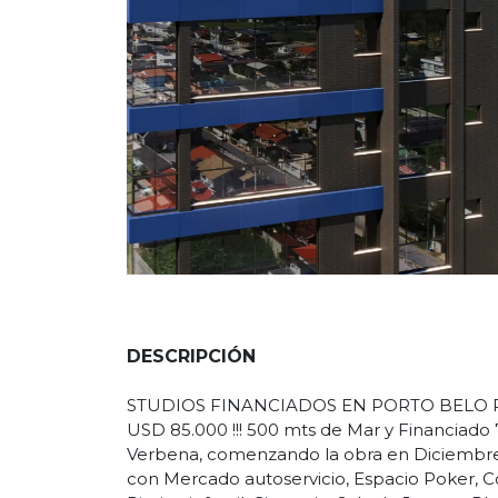
DESCRIPCIÓN
STUDIOS FINANCIADOS EN PORTO BELO 
USD 85.000 !!! 500 mts de Mar y Financiado 
Verbena, comenzando la obra en Diciembre 
con Mercado autoservicio, Espacio Poker, Co
Piscina infantil, Gimnasio, Sala de Juegos, 
Hidromasaje y Jacuzzi, Bar, Brinquedoteca
Cochera y Hobby Box EJEMPLOS: Dpto 2010: 
628.000 (usd 116.300)ofrecido por la constr