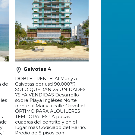
location_on
Gaivotas 4
DOBLE FRENTE! Al Mar y a
a de
Gaivotas por usd 90.000?!?!
SOLO QUEDAN 25 UNIDADES
75 YA VENDIDAS Desarrollo
les
sobre Playa Inglêses Norte
frente al Mar y a calle Gaivotas!
n
ÓPTIMO PARA ALQUILERES
es
TEMPORALES!!! A pocas
esde
cuadras del centrito y en el
 y
lugar más Codiciado del Barrio.
, 1
Predio de 8 pisos con
s.
posibilidades de Studios (sin
cochera), Dptos de 1 Dormitorio
(cochera a designar) y de 2
Dormitorios (con cochera
designada). Posibilidad de