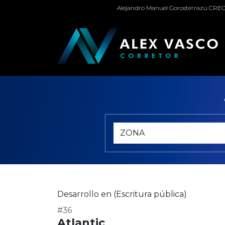
Alejandro Manuel Gorosterrazú CRECI
Desarrollo en (Escritura pública)
#36
Atlantic