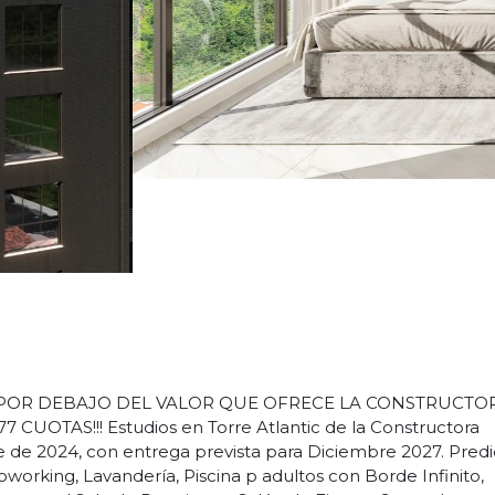
POR DEBAJO DEL VALOR QUE OFRECE LA CONSTRUCTO
77 CUOTAS!!! Estudios en Torre Atlantic de la Constructora
de 2024, con entrega prevista para Diciembre 2027. Predi
working, Lavandería, Piscina p adultos con Borde Infinito,
Playground Sala de Reuniones, Salón de Fiestas, Sauna, Loung
 y Espacio Gourmet. Unidades Estudio de 27 M2 A 40 M2 co
27,54 M2 + 12 M2 (cochera) + Hobby Box - Valor de Lista: 
uctora - Descuento Cliente Reventa: R$ 442.000 (usd 81.900)