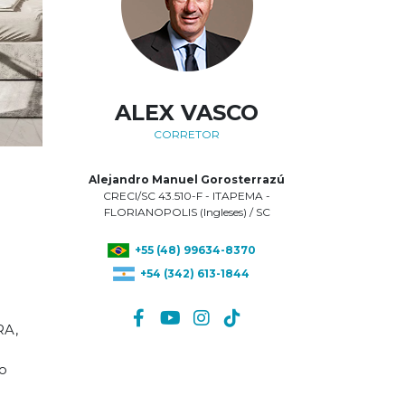
ALEX VASCO
CORRETOR
Alejandro Manuel Gorosterrazú
CRECI/SC 43.510-F - ITAPEMA -
FLORIANOPOLIS (Ingleses) / SC
+55 (48) 99634-8370
RA,
+54 (342) 613-1844
o
e,
n
R$
 -