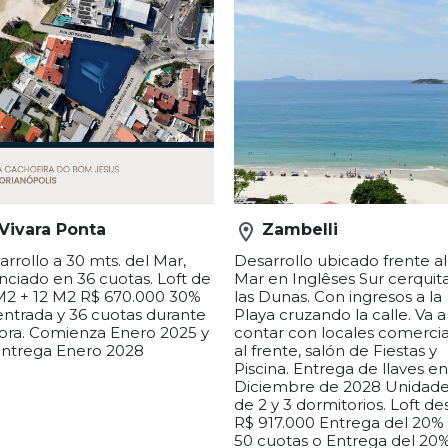
Vivara Ponta
location_on
Zambelli
rrollo a 30 mts. del Mar,
Desarrollo ubicado frente al
anciado en 36 cuotas. Loft de
Mar en Inglêses Sur cerquit
M2 + 12 M2 R$ 670.000 30%
las Dunas. Con ingresos a la
entrada y 36 cuotas durante
Playa cruzando la calle. Va a
obra. Comienza Enero 2025 y
contar con locales comercia
entrega Enero 2028
al frente, salón de Fiestas y
Piscina. Entrega de llaves e
Diciembre de 2028 Unidad
de 2 y 3 dormitorios. Loft d
R$ 917.000 Entrega del 20%
50 cuotas o Entrega del 20%
refuerzo por año y 60 cuota