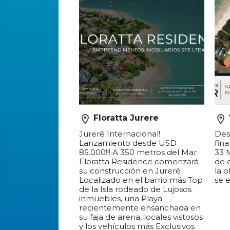
rden
location_on
Floratta Jurere
location_on
 ITAPEMA EN
Jurerê Internacional!
Desa
MENOS DE USD
Lanzamiento desde USD
fin
sarrollo de la
85.000!!! A 350 metros del Mar
33 
uctora AP -
Floratta Residence comenzará
de 
N A menos de
su construcción en Jureré
la 
el Mar (2 minutos
Localizado en el barrio más Top
se 
to) de Playa
de la Isla rodeado de Lujosos
sus primeras 4
inmuebles, una Playa
ntrega en 2030 y
recientemente ensanchada en
a: MENOS DE USD
su faja de arena, locales vistosos
Cuotas: MENOS DE
y los vehículos más Exclusivos
efuerzos
que transitan sus calles. El
 MENOS DE USD
predio va a contar con Piscina,
des 2 Dormitorios
salón de fiestas, gimnasio, spa,
53 (usd 110.000)
plaza de fuegos, lounge, mini
mercado y lavandería. Entrega