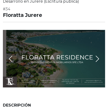
Desarrollo en Jureré (Escritura pública)
#34
Floratta Jurere
Previous
Next
DESCRIPCIÓN